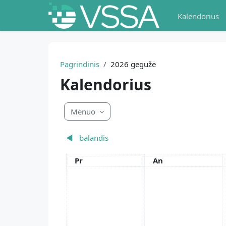
Pereiti į pagrindinį turinį
Kalendorius
Pagrindinis
2026 gegužė
Kalendorius
Mėnuo
◀︎
balandis
Pirmadienis
Antradienis
Pr
An