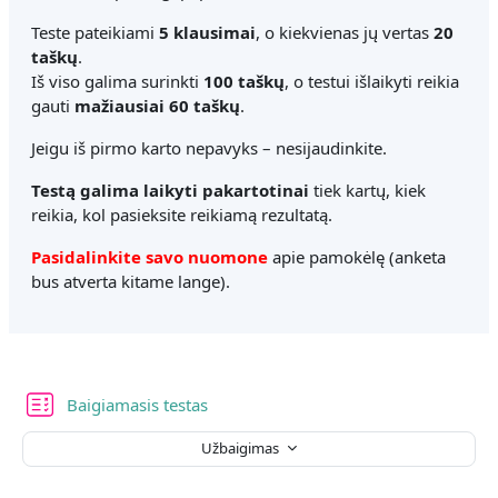
Teste pateikiami
5 klausimai
, o kiekvienas jų vertas
20
taškų
.
Iš viso galima surinkti
100 taškų
, o testui išlaikyti reikia
gauti
mažiausiai 60 taškų
.
Jeigu iš pirmo karto nepavyks – nesijaudinkite.
Testą galima laikyti pakartotinai
tiek kartų, kiek
reikia, kol pasieksite reikiamą rezultatą.
Pasidalinkite savo nuomone
apie pamokėlę (anketa
bus atverta kitame lange).
Baigiamasis testas
Užbaigimas