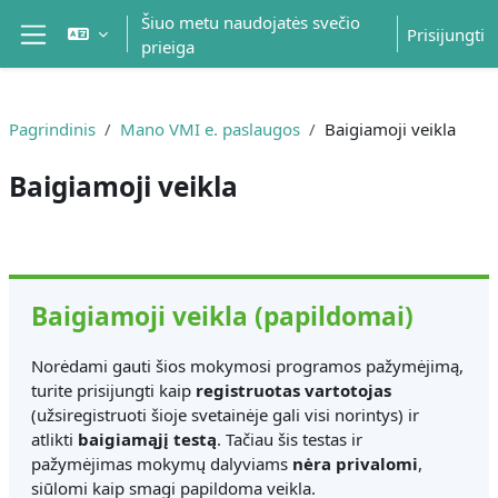
Pereiti į pagrindinį turinį
Šiuo metu naudojatės svečio
Prisijungti
prieiga
Šoninis skydelis
Pagrindinis
Mano VMI e. paslaugos
Baigiamoji veikla
Baigiamoji veikla
Dalies kontūras
Baigiamoji veikla (papildomai)
Norėdami gauti šios mokymosi programos pažymėjimą,
turite prisijungti kaip
registruotas vartotojas
(užsiregistruoti šioje svetainėje gali visi norintys) ir
atlikti
baigiamąjį testą
. Tačiau šis testas ir
pažymėjimas mokymų dalyviams
nėra privalomi
,
siūlomi kaip smagi papildoma veikla.