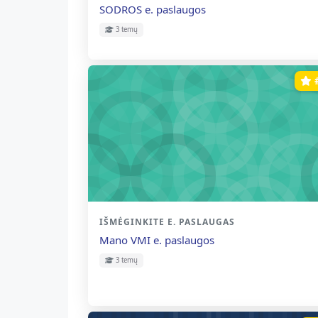
Kurso pavadinimas
SODROS e. paslaugos
3 temų
Kurso kategorija
IŠMĖGINKITE E. PASLAUGAS
Kurso pavadinimas
Mano VMI e. paslaugos
3 temų