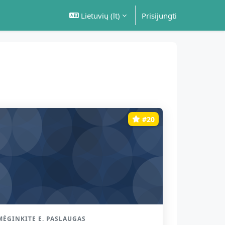
Lietuvių ‎(lt)‎
Prisijungti
#20
rso kategorija
MĖGINKITE E. PASLAUGAS