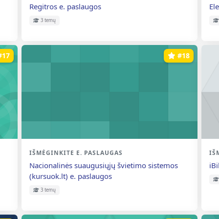
Kurso pavadinimas
Ku
Regitros e. paslaugos
El
3 temų
#17
#18
Kurso kategorija
IŠMĖGINKITE E. PASLAUGAS
Ku
IŠ
Kurso pavadinimas
Ku
Nacionalinės suaugusiųjų švietimo sistemos
iB
(kursuok.lt) e. paslaugos
3 temų