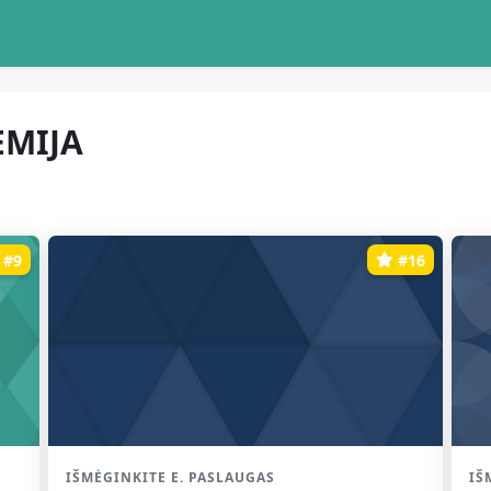
MIJA
ai
#9
#16
Kurso kategorija
IŠMĖGINKITE E. PASLAUGAS
Ku
IŠ