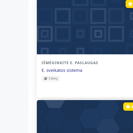
Kurso kategorija
IŠMĖGINKITE E. PASLAUGAS
Kurso pavadinimas
E. sveikatos sistema
3 temų