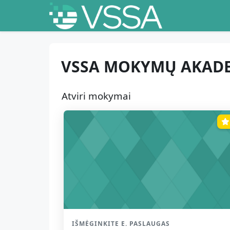
Pereiti į pagrindinį turinį
VSSA MOKYMŲ AKADE
Pagrindinio turinio blok
Praleisti Atviri mokymai
Atviri mokymai
Kurso kategorija
IŠMĖGINKITE E. PASLAUGAS