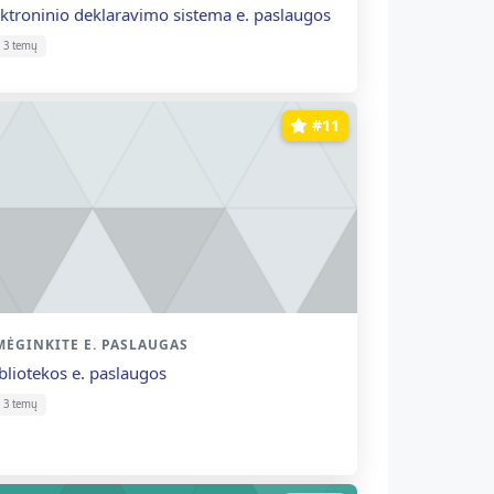
rso pavadinimas
ektroninio deklaravimo sistema e. paslaugos
3 temų
#11
rso kategorija
MĖGINKITE E. PASLAUGAS
rso pavadinimas
ibliotekos e. paslaugos
3 temų