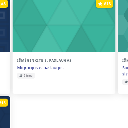
#8
#13
Kurso kategorija
IŠMĖGINKITE E. PASLAUGAS
Ku
IŠ
Kurso pavadinimas
Ku
Migracijos e. paslaugos
So
si
3 temų
#15