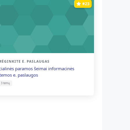
#23
rso kategorija
MĖGINKITE E. PASLAUGAS
rso pavadinimas
cialinės paramos šeimai informacinės
stemos e. paslaugos
3 temų