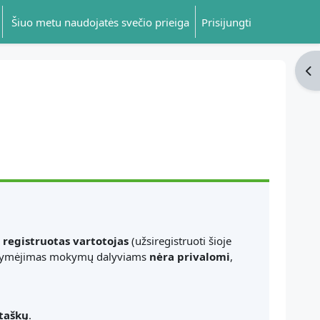
Šiuo metu naudojatės svečio prieiga
Prisijungti
Ati
p
registruotas vartotojas
(užsiregistruoti šioje
 pažymėjimas mokymų dalyviams
nėra privalomi
,
 taškų
.