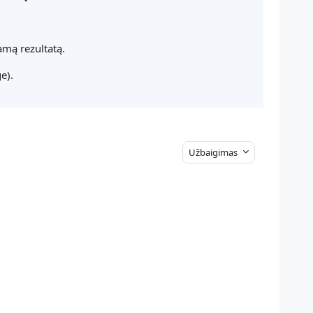
iamą rezultatą.
e).
Užbaigimas