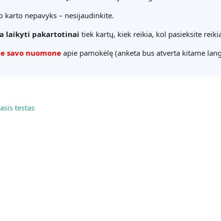
o karto nepavyks – nesijaudinkite.
a laikyti pakartotinai
tiek kartų, kiek reikia, kol pasieksite reik
ite savo nuomone
apie pamokėlę (anketa bus atverta kitame lang
sis testas