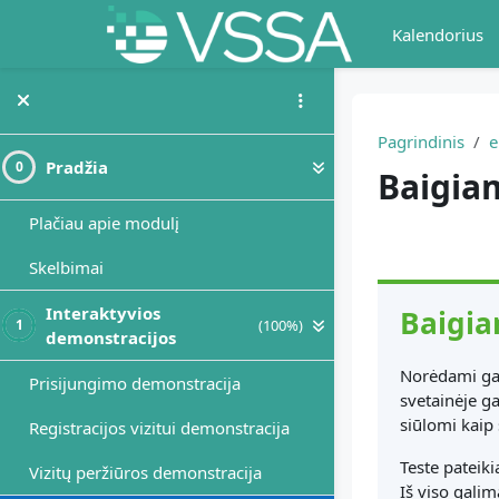
Pereiti į pagrindinį turinį
Kalendorius
Pagrindinis
e
Pradžia
0
Baigiam
Plačiau apie modulį
Dalies 
Skelbimai
Interaktyvios
Baigia
(100%)
1
demonstracijos
Norėdami gau
Prisijungimo demonstracija
svetainėje gal
siūlomi kaip
Registracijos vizitui demonstracija
Teste pateik
Vizitų peržiūros demonstracija
Iš viso galim