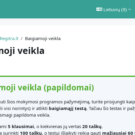
Lietuvių ‎(lt)‎
Regitra.lt
Baigiamoji veikla
oji veikla
kontūras
moji veikla (papildomai)
ti šios mokymosi programos pažymėjimą, turite prisijungti kai
i visi norintys) ir atlikti
baigiamąjį testą
. Tačiau šis testas ir
 smagi papildoma veikla.
iami
5 klausimai
, o kiekvienas jų vertas
20 taškų
.
a surinkti
100 taškų
, o testui išlaikyti reikia gauti
mažiausiai 60