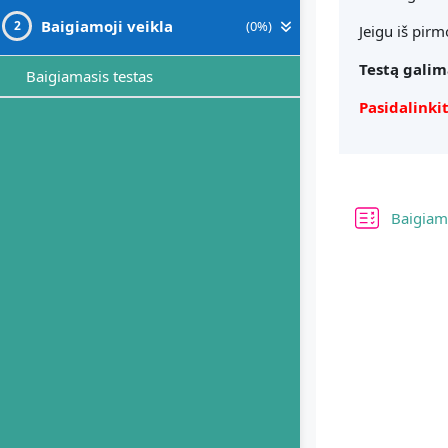
Baigiamoji veikla
(0%)
2
Jeigu iš pirm
Testą galim
Baigiamasis testas
Pasidalink
Baigiama