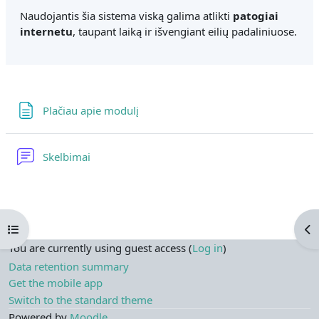
Naudojantis šia sistema viską galima atlikti
patogiai
internetu
, taupant laiką ir išvengiant eilių padaliniuose.
Page
Plačiau apie modulį
Forum
Skelbimai
Open course index
Op
You are currently using guest access (
Log in
)
Data retention summary
Get the mobile app
Switch to the standard theme
Powered by
Moodle