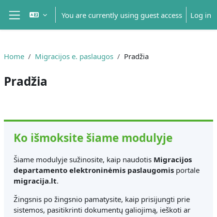
Skip to main content
You are currently using guest access
Log in
Side panel
Home
Migracijos e. paslaugos
Pradžia
Pradžia
Section outline
Ko išmoksite šiame modulyje
Šiame modulyje sužinosite, kaip naudotis
Migracijos
departamento elektroninėmis paslaugomis
portale
migracija.lt
.
Žingsnis po žingsnio pamatysite, kaip prisijungti prie
sistemos, pasitikrinti dokumentų galiojimą, ieškoti ar