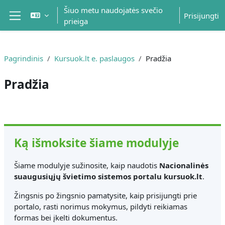
Pereiti į pagrindinį turinį
Šiuo metu naudojatės svečio
Prisijungti
prieiga
Šoninis skydelis
Pagrindinis
Kursuok.lt e. paslaugos
Pradžia
Pradžia
Dalies kontūras
Ką išmoksite šiame modulyje
Šiame modulyje sužinosite, kaip naudotis
Nacionalinės
suaugusiųjų švietimo sistemos portalu kursuok.lt
.
Žingsnis po žingsnio pamatysite, kaip prisijungti prie
portalo, rasti norimus mokymus, pildyti reikiamas
formas bei įkelti dokumentus.