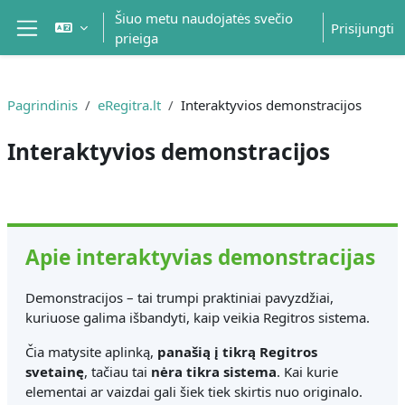
Pereiti į pagrindinį turinį
Šiuo metu naudojatės svečio
Prisijungti
prieiga
Šoninis skydelis
Pagrindinis
eRegitra.lt
Interaktyvios demonstracijos
Interaktyvios demonstracijos
Dalies kontūras
Apie interaktyvias demonstracijas
Demonstracijos – tai trumpi praktiniai pavyzdžiai,
kuriuose galima išbandyti, kaip veikia Regitros sistema.
Čia matysite aplinką,
panašią į tikrą Regitros
svetainę
, tačiau tai
nėra tikra sistema
. Kai kurie
elementai ar vaizdai gali šiek tiek skirtis nuo originalo.