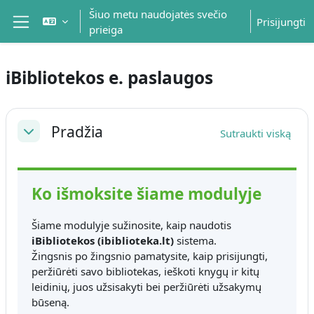
Pereiti į pagrindinį turinį
Šiuo metu naudojatės svečio
Prisijungti
prieiga
Šoninis skydelis
iBibliotekos e. paslaugos
Dalies kontūras
Pradžia
Sutraukti viską
Sutraukti
Ko išmoksite šiame modulyje
Šiame modulyje sužinosite, kaip naudotis
iBibliotekos (ibiblioteka.lt)
sistema.
Žingsnis po žingsnio pamatysite, kaip prisijungti,
peržiūrėti savo bibliotekas, ieškoti knygų ir kitų
leidinių, juos užsisakyti bei peržiūrėti užsakymų
būseną.