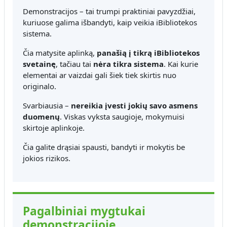
Demonstracijos – tai trumpi praktiniai pavyzdžiai,
kuriuose galima išbandyti, kaip veikia iBibliotekos
sistema.
Čia matysite aplinką,
panašią į tikrą iBibliotekos
svetainę
, tačiau tai
nėra tikra sistema
. Kai kurie
elementai ar vaizdai gali šiek tiek skirtis nuo
originalo.
Svarbiausia –
nereikia įvesti jokių savo asmens
duomenų
. Viskas vyksta saugioje, mokymuisi
skirtoje aplinkoje.
Čia galite drąsiai spausti, bandyti ir mokytis be
jokios rizikos.
Pagalbiniai mygtukai
demonstracijoje