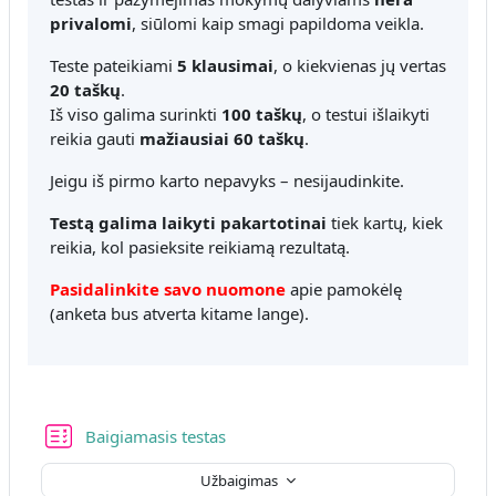
privalomi
, siūlomi kaip smagi papildoma veikla.
Teste pateikiami
5 klausimai
, o kiekvienas jų vertas
20 taškų
.
Iš viso galima surinkti
100 taškų
, o testui išlaikyti
reikia gauti
mažiausiai 60 taškų
.
Jeigu iš pirmo karto nepavyks – nesijaudinkite.
Testą galima laikyti pakartotinai
tiek kartų, kiek
reikia, kol pasieksite reikiamą rezultatą.
Pasidalinkite savo nuomone
apie pamokėlę
(anketa bus atverta kitame lange).
Baigiamasis testas
Užbaigimas