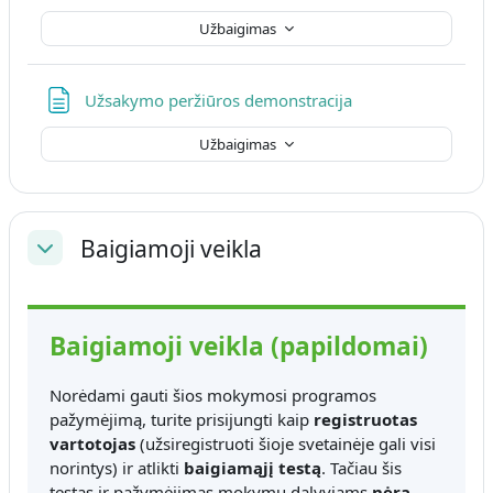
Užbaigimas
Puslapis
Užsakymo peržiūros demonstracija
Užbaigimas
Baigiamoji veikla
Sutraukti
Baigiamoji veikla (papildomai)
Norėdami gauti šios mokymosi programos
pažymėjimą, turite prisijungti kaip
registruotas
vartotojas
(užsiregistruoti šioje svetainėje gali visi
norintys) ir atlikti
baigiamąjį testą
. Tačiau šis
testas ir pažymėjimas mokymų dalyviams
nėra