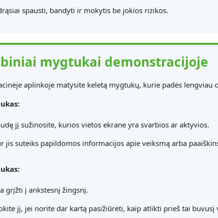
drąsiai spausti, bandyti ir mokytis be jokios rizikos.
biniai mygtukai demonstracijoje
inėje aplinkoje matysite keletą mygtukų, kurie padės lengviau or
ukas:
udę jį sužinosite, kurios vietos ekrane yra svarbios ar aktyvios.
ur jis suteiks papildomos informacijos apie veiksmą arba paaiškins,
ukas:
a grįžti į ankstesnį žingsnį.
ite jį, jei norite dar kartą pasižiūrėti, kaip atlikti prieš tai buvus