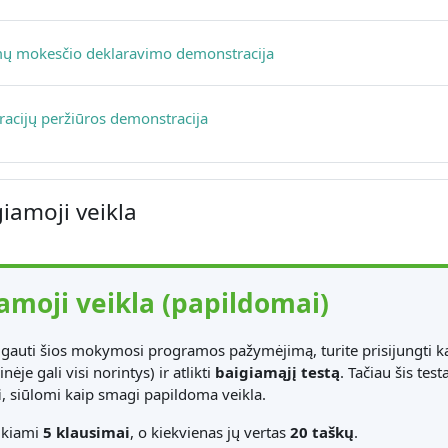
Puslapis
ų mokesčio deklaravimo demonstracija
Puslapis
racijų peržiūros demonstracija
iamoji veikla
amoji veikla (papildomai)
gauti šios mokymosi programos pažymėjimą, turite prisijungti k
inėje gali visi norintys) ir atlikti
baigiamąjį testą
. Tačiau šis t
i
, siūlomi kaip smagi papildoma veikla.
ikiami
5 klausimai
, o kiekvienas jų vertas
20 taškų
.