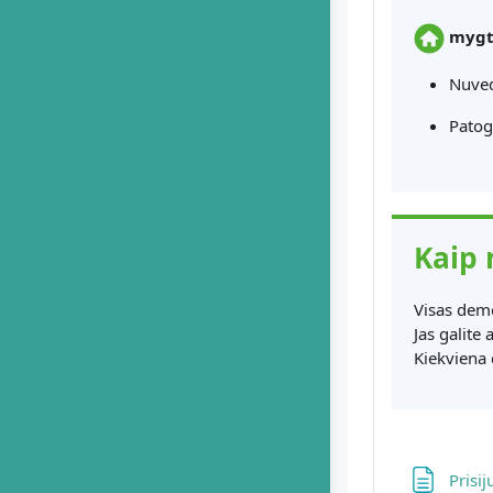
mygt
Nuved
Patog
Kaip 
Visas demo
Jas galite a
Kiekviena 
Prisi