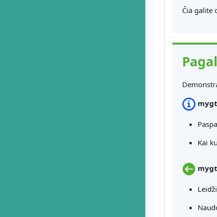
Čia galite 
Pagal
Demonstrac
mygt
Paspa
Kai k
mygt
Leidži
Naudok