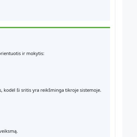
ientuotis ir mokytis:
 kodėl ši sritis yra reikšminga tikroje sistemoje.
į veiksmą.