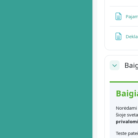
Pajam
Dekla
Baig
Sutraukti
Baigi
Norėdami 
šioje sveta
privalom
Teste pate