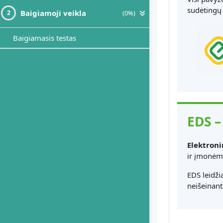
sudėtingų
Baigiamoji veikla
(0%)
2
Baigiamasis testas
EDS –
Elektroni
ir įmonėms
EDS leidžia
neišeinant