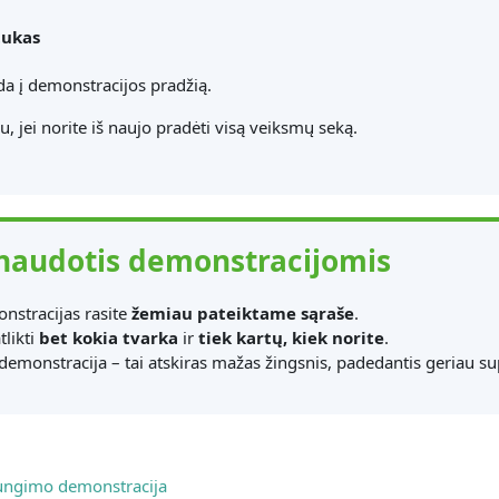
ukas
a į demonstracijos pradžią.
u, jei norite iš naujo pradėti visą veiksmų seką.
naudotis demonstracijomis
nstracijas rasite
žemiau pateiktame sąraše
.
tlikti
bet kokia tvarka
ir
tiek kartų, kiek norite
.
demonstracija – tai atskiras mažas žingsnis, padedantis geriau su
Puslapis
jungimo demonstracija