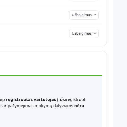
Užbaigimas
Užbaigimas
aip
registruotas vartotojas
(užsiregistruoti
estas ir pažymėjimas mokymų dalyviams
nėra