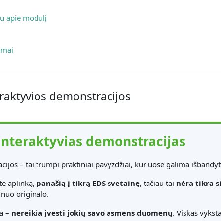
Puslapis
au apie modulį
Diskusijų forumas
imai
eraktyvios demonstracijos
interaktyvias demonstracijas
ijos – tai trumpi praktiniai pavyzdžiai, kuriuose galima išbandyti
te aplinką,
panašią į tikrą EDS svetainę
, tačiau tai
nėra tikra 
s nuo originalo.
ia –
nereikia įvesti jokių savo asmens duomenų
. Viskas vykst