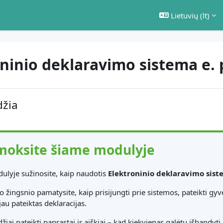
Lietuvių ‎(lt)‎
oninio deklaravimo sistema e.
kontūras
džia
moksite šiame modulyje
ulyje sužinosite, kaip naudotis
Elektroninio deklaravimo sist
o žingsnio pamatysite, kaip prisijungti prie sistemos, pateikti g
jau pateiktas deklaracijas.
žiai pateikti paprastai ir aiškiai – kad kiekvienas galėtų išbandyti 