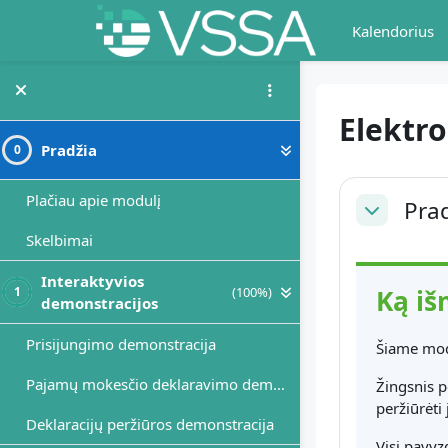
Pereiti į pagrindinį turinį
Kalendorius
Elektr
Pradžia
0
Dalies 
Plačiau apie modulį
Pra
Sutraukti
Skelbimai
Interaktyvios
(100%)
1
Ką iš
demonstracijos
Prisijungimo demonstracija
Šiame mod
Pajamų mokesčio deklaravimo demonstracija
Žingsnis p
peržiūrėti 
Deklaracijų peržiūros demonstracija
Visi pavyzd