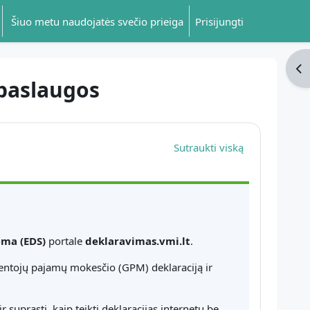
Šiuo metu naudojatės svečio prieiga
Prisijungti
Ati
 paslaugos
Sutraukti viską
ema (EDS)
portale
deklaravimas.vmi.lt
.
yventojų pajamų mokesčio (GPM) deklaraciją ir
ir suprasti, kaip teikti deklaracijas internetu be