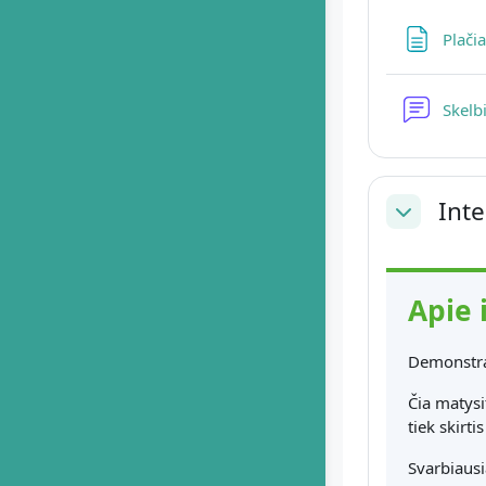
Plači
Skelb
Int
Sutraukti
Apie 
Demonstrac
Čia matysi
tiek skirti
Svarbiaus