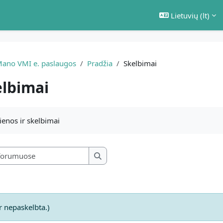
Lietuvių ‎(lt)‎
ano VMI e. paslaugos
Pradžia
Skelbimai
lbimai
ikalavimai
enos ir skelbimai
Ieškoti forumuose
Ieškoti forumuose
r nepaskelbta.)