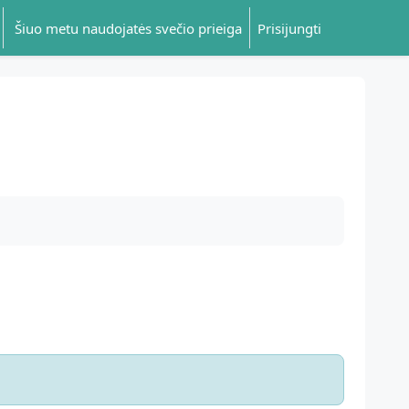
Šiuo metu naudojatės svečio prieiga
Prisijungti