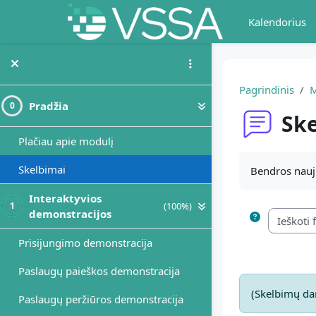
Pereiti į pagrindinį turinį
Kalendorius
Pagrindinis
M
Pradžia
0
Ske
Plačiau apie modulį
Užbaigimo re
Skelbimai
Bendros nauji
Interaktyvios
(100%)
1
demonstracijos
Prisijungimo demonstracija
Paslaugų paieškos demonstracija
(Skelbimų da
Paslaugų peržiūros demonstracija