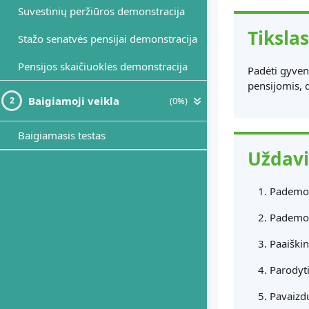
Suvestinių peržiūros demonstracija
Tikslas
Stažo senatvės pensijai demonstracija
Pensijos skaičiuoklės demonstracija
Padėti gyven
pensijomis, 
Baigiamoji veikla
(0%)
2
Baigiamasis testas
Uždavi
Pademons
Pademon
Paaiškin
Parodyti
Pavaizdu