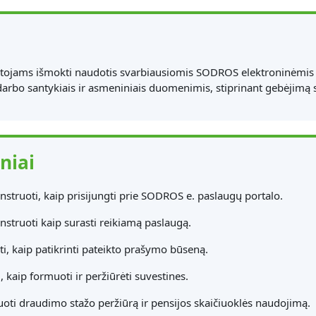
tojams išmokti naudotis svarbiausiomis SODROS elektroninėmis p
darbo santykiais ir asmeniniais duomenimis, stiprinant gebėjimą s
niai
truoti, kaip prisijungti prie SODROS e. paslaugų portalo.
struoti kaip surasti reikiamą paslaugą.
ti, kaip patikrinti pateikto prašymo būseną.
, kaip formuoti ir peržiūrėti suvestines.
oti draudimo stažo peržiūrą ir pensijos skaičiuoklės naudojimą.