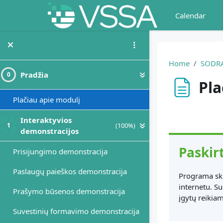
Skip to main content
Calendar
Home
SODR
Pradžia
0
Pla
Plačiau apie modulį
Completion r
Interaktyvios
(100%)
1
demonstracijos
Paskirt
Prisijungimo demonstracija
Paslaugų paieškos demonstracija
Programa ski
internetu. Su
Prašymo būsenos demonstracija
įgytų reikia
Suvestinių formavimo demonstracija