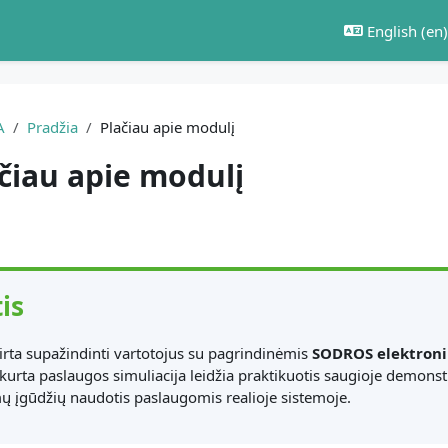
English ‎(en)‎
A
Pradžia
Plačiau apie modulį
čiau apie modulį
equirements
is
rta supažindinti vartotojus su pagrindinėmis
SODROS elektron
kurta paslaugos simuliacija leidžia praktikuotis saugioje demonstra
mų įgūdžių naudotis paslaugomis realioje sistemoje.