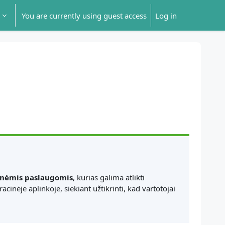
You are currently using guest access
Log in
inėmis paslaugomis
, kurias galima atlikti
cinėje aplinkoje, siekiant užtikrinti, kad vartotojai