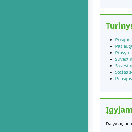
Turiny
Prisijun
Paslaug
Prašymo
Suvesti
Suvestin
Stažas s
Pensijos
Įgyjam
Dalyviai, pe