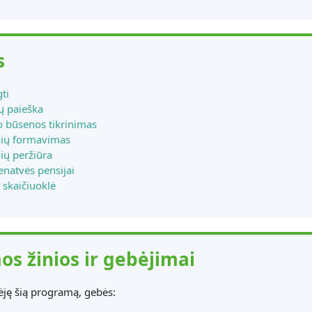
s
gti
ų paieška
 būsenos tikrinimas
nių formavimas
ių peržiūra
enatvės pensijai
 skaičiuoklė
os žinios ir gebėjimai
rėję šią programą, gebės: