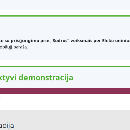
te su prisijungimo prie „Sodros“ veiksmais per Elektroniniu
bilųjį parašą.
ktyvi demonstracija