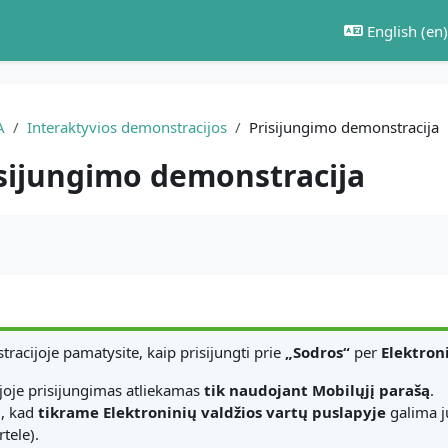
English ‎(en)‎
A
Interaktyvios demonstracijos
Prisijungimo demonstracija
sijungimo demonstracija
equirements
racijoje pamatysite, kaip prisijungti prie
„Sodros“
per
Elektron
oje prisijungimas atliekamas
tik naudojant Mobilųjį parašą
.
i, kad
tikrame Elektroninių valdžios vartų puslapyje
galima j
tele).