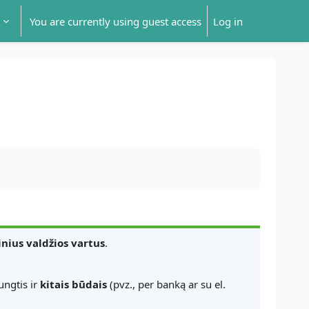
You are currently using guest access
Log in
inius valdžios vartus
.
ungtis ir
kitais būdais
(pvz., per banką ar su el.