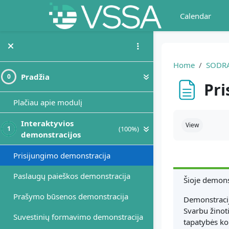
Skip to main content
Calendar
Home
SODR
Pradžia
0
Pri
Plačiau apie modulį
Completion r
Interaktyvios
View
(100%)
1
demonstracijos
Prisijungimo demonstracija
Paslaugų paieškos demonstracija
Šioje demonst
Prašymo būsenos demonstracija
Demonstracij
Svarbu žinot
Suvestinių formavimo demonstracija
tapatybės kor