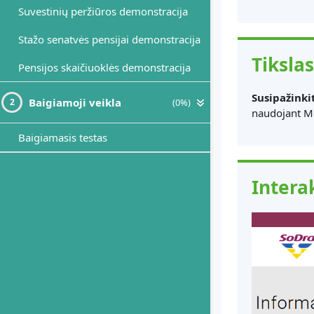
Suvestinių peržiūros demonstracija
Stažo senatvės pensijai demonstracija
Tikslas
Pensijos skaičiuoklės demonstracija
Susipažinki
Baigiamoji veikla
(0%)
2
naudojant Mo
Baigiamasis testas
Intera