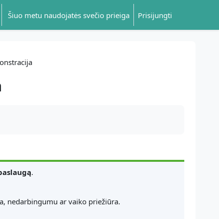
Šiuo metu naudojatės svečio prieiga
Prisijungti
nstracija
a
 paslaugą
.
ija, nedarbingumu ar vaiko priežiūra.