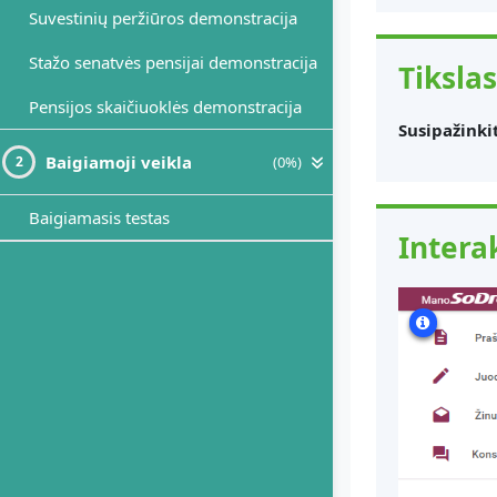
Suvestinių peržiūros demonstracija
Stažo senatvės pensijai demonstracija
Tikslas
Pensijos skaičiuoklės demonstracija
Susipažinki
Baigiamoji veikla
(0%)
2
Baigiamasis testas
Intera