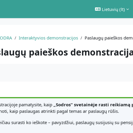
Lietuvių ‎(lt)‎
SODRA
Interaktyvios demonstracijos
Paslaugų paieškos demo
laugų paieškos demonstracij
ikalavimai
tracijoje pamatysite, kaip
„Sodros“ svetainėje rasti reikiamą
noti, kaip paslaugas atrinkti pagal temas ar paslaugų rūšis.
ičiau surasti ko ieškote – pavyzdžiui, paslaugų susijusių su pens