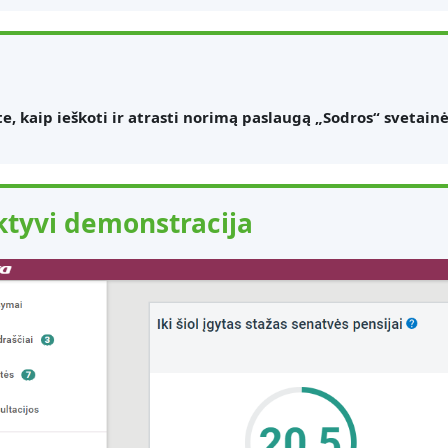
te, kaip ieškoti ir atrasti norimą paslaugą „Sodros“ svetain
ktyvi demonstracija