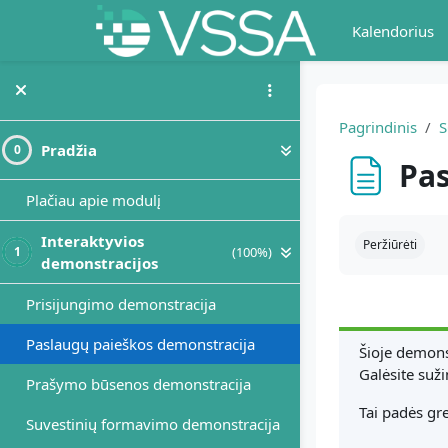
Pereiti į pagrindinį turinį
Kalendorius
Pagrindinis
Pradžia
0
Pas
Plačiau apie modulį
Užbaigimo re
Interaktyvios
Peržiūrėti
(100%)
1
demonstracijos
Prisijungimo demonstracija
Paslaugų paieškos demonstracija
Šioje demons
Galėsite suži
Prašymo būsenos demonstracija
Tai padės gre
Suvestinių formavimo demonstracija