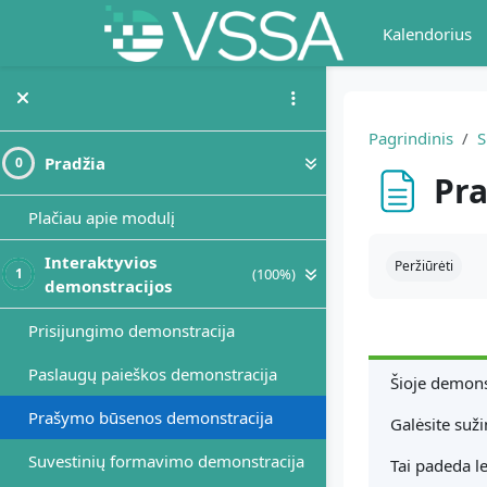
Pereiti į pagrindinį turinį
Kalendorius
Pagrindinis
Pradžia
0
Pr
Plačiau apie modulį
Užbaigimo re
Interaktyvios
Peržiūrėti
(100%)
1
demonstracijos
Prisijungimo demonstracija
Paslaugų paieškos demonstracija
Šioje demons
Prašymo būsenos demonstracija
Galėsite suži
Suvestinių formavimo demonstracija
Tai padeda le