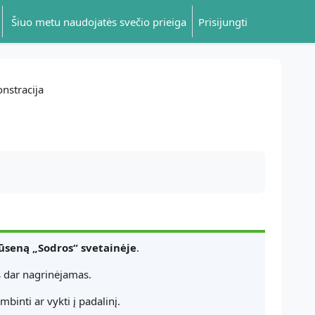
Šiuo metu naudojatės svečio prieiga
Prisijungti
stracija
ūseną „Sodros“ svetainėje
.
is dar nagrinėjamas.
binti ar vykti į padalinį.