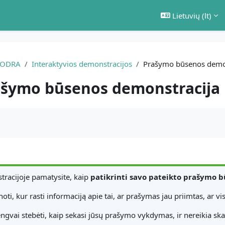
Lietuvių ‎(lt)‎
SODRA
Interaktyvios demonstracijos
Prašymo būsenos demon
ašymo būsenos demonstracija
ikalavimai
tracijoje pamatysite, kaip
patikrinti savo pateikto prašymo b
noti, kur rasti informaciją apie tai, ar prašymas jau priimtas, ar v
ngvai stebėti, kaip sekasi jūsų prašymo vykdymas, ir nereikia skam