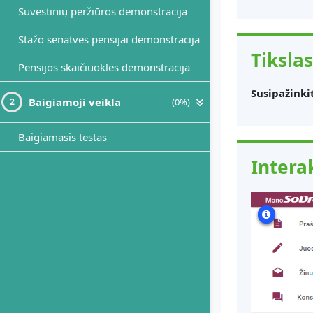
Suvestinių peržiūros demonstracija
Stažo senatvės pensijai demonstracija
Tikslas
Pensijos skaičiuoklės demonstracija
Susipažinki
Baigiamoji veikla
(0%)
2
Baigiamasis testas
Intera