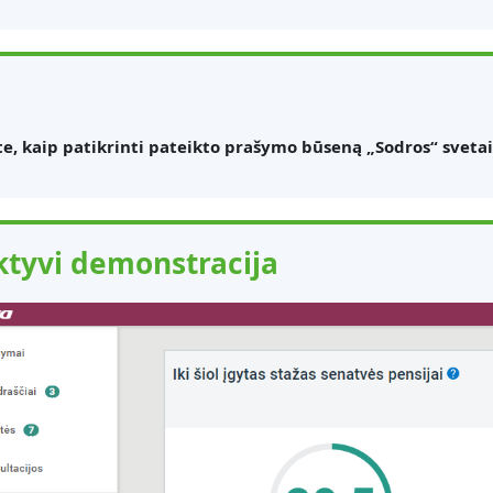
te, kaip patikrinti pateikto prašymo būseną „Sodros“ sveta
ktyvi demonstracija