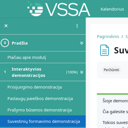
Pereiti į pagrindinį turinį
Kalendorius
Pagrindinis
Pradžia
0
Suv
Plačiau apie modulį
Užbaigimo re
Interaktyvios
Peržiūrėti
(100%)
1
demonstracijos
Prisijungimo demonstracija
Paslaugų paieškos demonstracija
Šioje demons
Prašymo būsenos demonstracija
Čia galėsite 
Suvestinių formavimo demonstracija
Tokios suvest