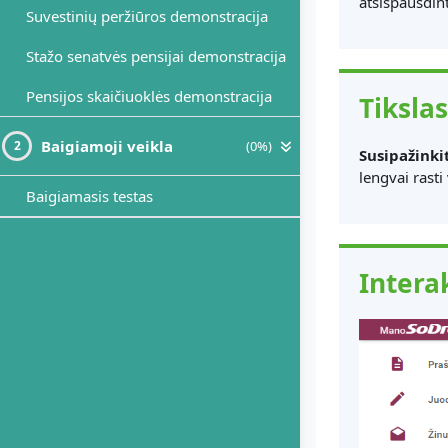
atsispausdint
Suvestinių peržiūros demonstracija
Stažo senatvės pensijai demonstracija
Pensijos skaičiuoklės demonstracija
Tikslas
Baigiamoji veikla
(0%)
2
Susipažinki
lengvai rasti
Baigiamasis testas
Intera