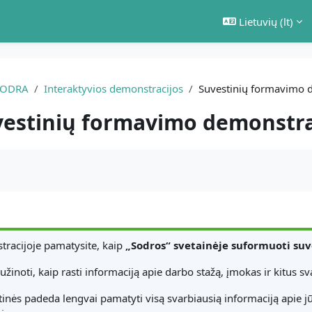
Lietuvių ‎(lt)‎
SODRA
Interaktyvios demonstracijos
Suvestinių formavimo 
estinių formavimo demonstra
ikalavimai
tracijoje pamatysite, kaip
„Sodros“ svetainėje suformuoti suv
sužinoti, kaip rasti informaciją apie darbo stažą, įmokas ir kitus 
inės padeda lengvai pamatyti visą svarbiausią informaciją apie jūs