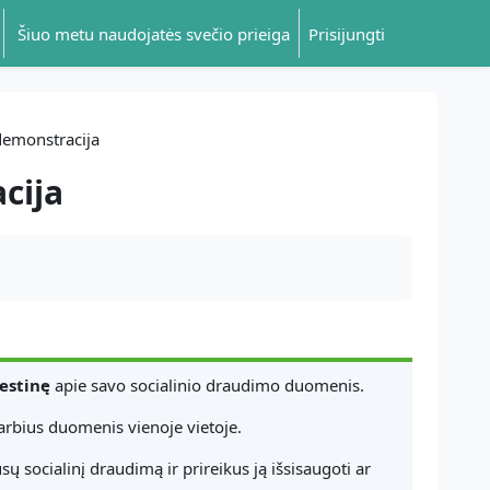
Šiuo metu naudojatės svečio prieiga
Prisijungti
demonstracija
cija
estinę
apie savo socialinio draudimo duomenis.
svarbius duomenis vienoje vietoje.
ų socialinį draudimą ir prireikus ją išsisaugoti ar