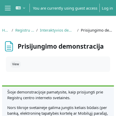
Skip to main content
You are currently using guest access
Log in
Side panel
Home
Registru centras
Interaktyvios demonstracijos
Prisijungimo demonstracija
Prisijungimo demonstracija
Completion requirements
View
Šioje demonstracijoje pamatysite, kaip prisijungti prie
Registrų centro interneto svetainės.
Nors tikroje svetainėje galima jungtis keliais būdais (per
banką, elektroninę tapatybės kortelę ar Mobilųjį parašą),