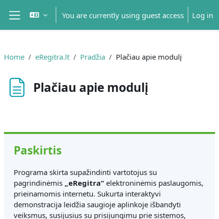
Skip to main content
You are currently using guest access
Log in
Side panel
Home
eRegitra.lt
Pradžia
Plačiau apie modulį
Plačiau apie modulį
Completion requirements
Paskirtis
Programa skirta supažindinti vartotojus su
pagrindinėmis
„eRegitra“
elektroninėmis paslaugomis,
prieinamomis internetu. Sukurta interaktyvi
demonstracija leidžia saugioje aplinkoje išbandyti
veiksmus, susijusius su prisijungimu prie sistemos,