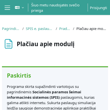
Pereiti į pagrindinį turinį
Šiuo metu naudojatės svečio
Prisijungti
prieiga
Šoninis skydelis
Pagrindinis
SPIS e. paslaugos
Pradžia
Plačiau apie modulį
Plačiau apie modulį
Užbaigimo reikalavimai
Paskirtis
Programa skirta supažindinti vartotojus su
pagrindinėmis
Socialinės paramos šeimai
informacinės sistemos (SPIS)
paslaugomis, kurias
galima atlikti internetu. Sukurta paslaugų simuliacija
leidžia saugioje demonstracinėje aplinkoje praktiškai