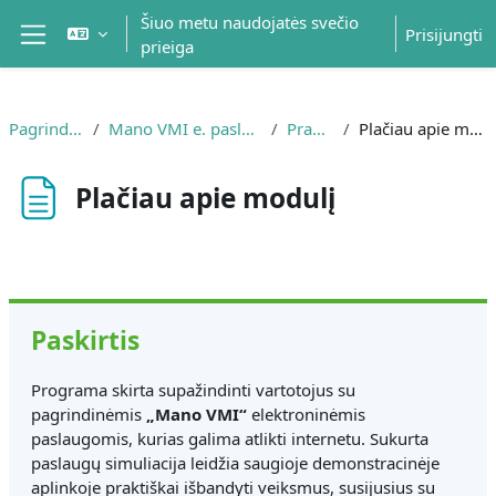
Pereiti į pagrindinį turinį
Šiuo metu naudojatės svečio
Prisijungti
prieiga
Šoninis skydelis
Pagrindinis
Mano VMI e. paslaugos
Pradžia
Plačiau apie modulį
Plačiau apie modulį
Užbaigimo reikalavimai
Paskirtis
Programa skirta supažindinti vartotojus su
pagrindinėmis
„Mano VMI“
elektroninėmis
paslaugomis, kurias galima atlikti internetu. Sukurta
paslaugų simuliacija leidžia saugioje demonstracinėje
aplinkoje praktiškai išbandyti veiksmus, susijusius su