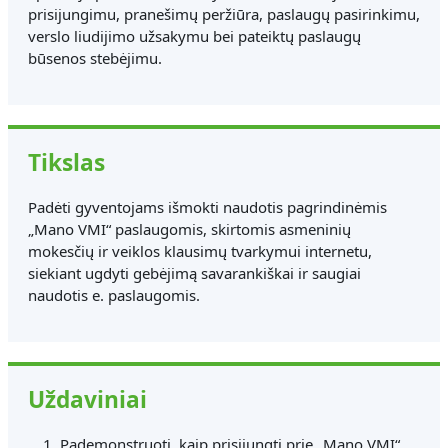
prisijungimu, pranešimų peržiūra, paslaugų pasirinkimu,
verslo liudijimo užsakymu bei pateiktų paslaugų
būsenos stebėjimu.
Tikslas
Padėti gyventojams išmokti naudotis pagrindinėmis
„Mano VMI“ paslaugomis, skirtomis asmeninių
mokesčių ir veiklos klausimų tvarkymui internetu,
siekiant ugdyti gebėjimą savarankiškai ir saugiai
naudotis e. paslaugomis.
Uždaviniai
Pademonstruoti, kaip prisijungti prie „Mano VMI“