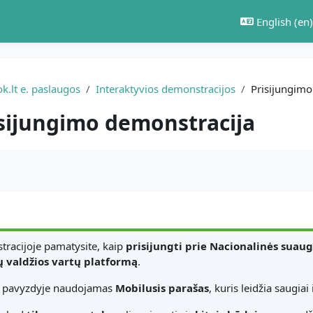
English ‎(en)‎
k.lt e. paslaugos
Interaktyvios demonstracijos
Prisijungimo
sijungimo demonstracija
equirements
tracijoje pamatysite, kaip
prisijungti prie Nacionalinės suaug
ų valdžios vartų platformą
.
o pavyzdyje naudojamas
Mobilusis parašas
, kuris leidžia saugiai