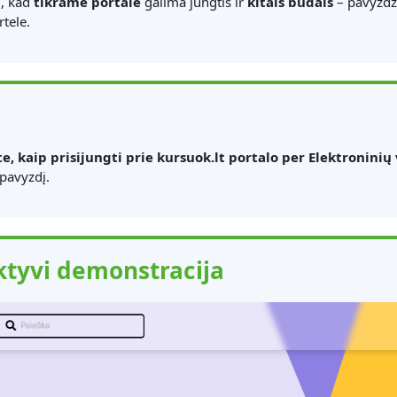
i, kad
tikrame portale
galima jungtis ir
kitais būdais
– pavyzdži
tele.
te, kaip prisijungti prie kursuok.lt portalo per Elektroninių
pavyzdį.
ktyvi demonstracija