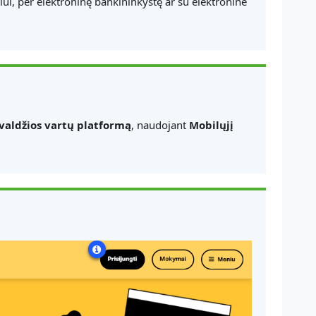
ui, per elektroninę bankininkystę ar su elektronine
 valdžios vartų platformą
, naudojant
Mobilųjį