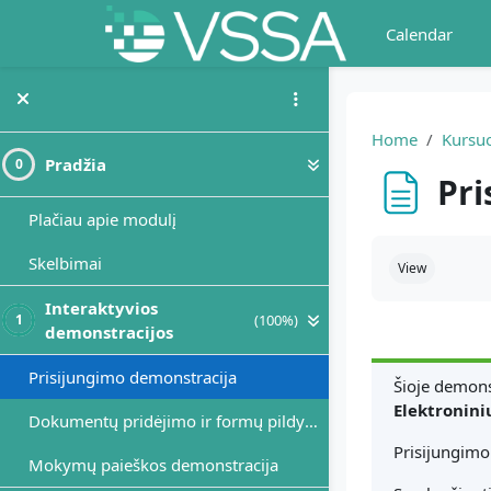
Skip to main content
Calendar
Home
Kursuo
Pradžia
0
Pri
Plačiau apie modulį
Completion r
Skelbimai
View
Interaktyvios
(100%)
1
demonstracijos
Prisijungimo demonstracija
Šioje demons
Elektronini
Dokumentų pridėjimo ir formų pildymo demonstracija
Prisijungim
Mokymų paieškos demonstracija