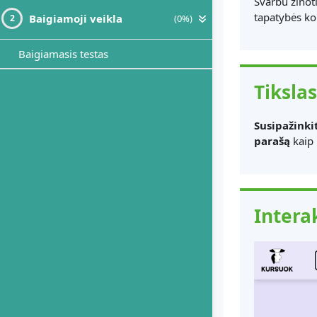
Svarbu žinot
tapatybės kor
Baigiamoji veikla
(0%)
2
Baigiamasis testas
Tikslas
Susipažinki
parašą
kaip 
Intera