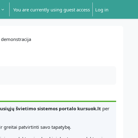
You are currently using guest access
Log in
 demonstracija
usiųjų švietimo sistemos portalo kursuok.lt
per
 ir greitai patvirtinti savo tapatybę.