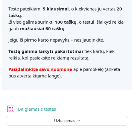
Teste pateikiami
5 klausimai
, o kiekvienas jų vertas
20
taškų
.
Iš viso galima surinkti
100 taškų
, o testui išlaikyti reikia
gauti
mažiausiai 60 taškų
.
Jeigu iš pirmo karto nepavyks – nesijaudinkite.
Testą galima laikyti pakartotinai
tiek kartų, kiek
reikia, kol pasieksite reikiamą rezultatą.
Pasidalinkite savo nuomone
apie pamokėlę (anketa
bus atverta kitame lange).
Baigiamasis testas
Užbaigimas