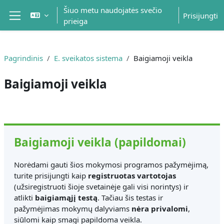
Pereiti į pagrindinį turinį
Šiuo metu naudojatės svečio
Prisijungti
prieiga
Šoninis skydelis
Pagrindinis
E. sveikatos sistema
Baigiamoji veikla
Baigiamoji veikla
Dalies kontūras
Baigiamoji veikla (papildomai)
Norėdami gauti šios mokymosi programos pažymėjimą,
turite prisijungti kaip
registruotas vartotojas
(užsiregistruoti šioje svetainėje gali visi norintys) ir
atlikti
baigiamąjį testą
. Tačiau šis testas ir
pažymėjimas mokymų dalyviams
nėra privalomi
,
siūlomi kaip smagi papildoma veikla.