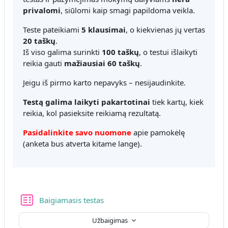
privalomi
, siūlomi kaip smagi papildoma veikla.
Teste pateikiami
5 klausimai
, o kiekvienas jų vertas
20 taškų
.
Iš viso galima surinkti
100 taškų
, o testui išlaikyti
reikia gauti
mažiausiai 60 taškų
.
Jeigu iš pirmo karto nepavyks – nesijaudinkite.
Testą galima laikyti pakartotinai
tiek kartų, kiek
reikia, kol pasieksite reikiamą rezultatą.
Pasidalinkite savo nuomone
apie pamokėlę
(anketa bus atverta kitame lange).
Baigiamasis testas
Užbaigimas