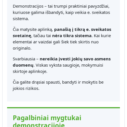
Demonstracijos – tai trumpi praktiniai pavyzdžiai,
kuriuose galima išbandyti, kaip veikia e. sveikatos
sistema.
Čia matysite aplinką,
panašią į tikrą e. sveikatos
svetainę
, tačiau tai
nėra tikra sistema
. Kai kurie
elementai ar vaizdai gali šiek tiek skirtis nuo
originalo.
Svarbiausia –
nereikia įvesti jokių savo asmens
duomenų
. Viskas vyksta saugioje, mokymuisi
skirtoje aplinkoje.
Čia galite drąsiai spausti, bandyti ir mokytis be
jokios rizikos.
Pagalbiniai mygtukai
demonstracijoje