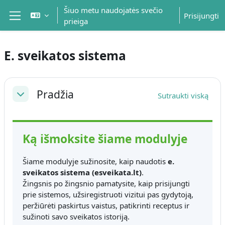
Pereiti į pagrindinį turinį
Šiuo metu naudojatės svečio
Prisijungti
prieiga
Šoninis skydelis
E. sveikatos sistema
Dalies kontūras
Pradžia
Sutraukti viską
Sutraukti
Ką išmoksite šiame modulyje
Šiame modulyje sužinosite, kaip naudotis
e.
sveikatos sistema (esveikata.lt)
.
Žingsnis po žingsnio pamatysite, kaip prisijungti
prie sistemos, užsiregistruoti vizitui pas gydytoją,
peržiūrėti paskirtus vaistus, patikrinti receptus ir
sužinoti savo sveikatos istoriją.