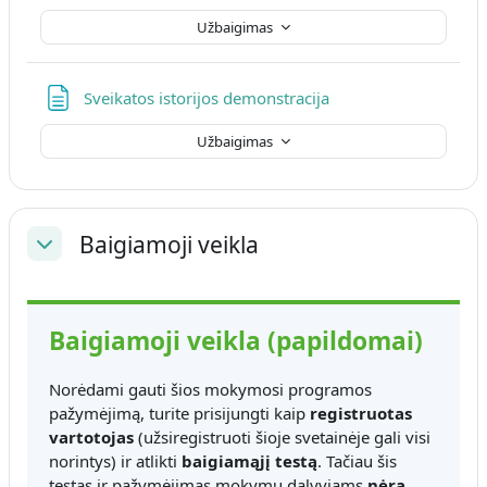
Užbaigimas
Puslapis
Sveikatos istorijos demonstracija
Užbaigimas
Baigiamoji veikla
Sutraukti
Baigiamoji veikla (papildomai)
Norėdami gauti šios mokymosi programos
pažymėjimą, turite prisijungti kaip
registruotas
vartotojas
(užsiregistruoti šioje svetainėje gali visi
norintys) ir atlikti
baigiamąjį testą
. Tačiau šis
testas ir pažymėjimas mokymų dalyviams
nėra