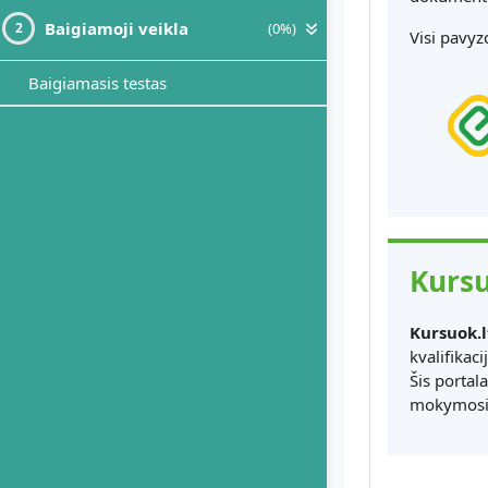
Baigiamoji veikla
(0%)
2
Visi pavyz
Baigiamasis testas
Kursu
Kursuok.l
kvalifikac
Šis portal
mokymosi 