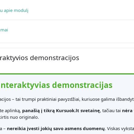
Page
au apie modulį
Forum
imai
eraktyvios demonstracijos
interaktyvias demonstracijas
ijos – tai trumpi praktiniai pavyzdžiai, kuriuose galima išbandyti
te aplinką,
panašią į tikrą Kursuok.lt svetainę
, tačiau tai
nėra 
kirtis nuo originalo.
ia –
nereikia įvesti jokių savo asmens duomenų
. Viskas vykst