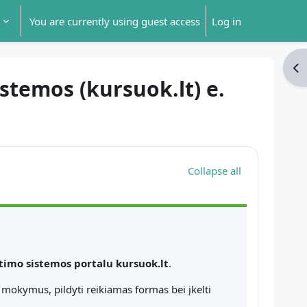
You are currently using guest access
Log in
Op
stemos (kursuok.lt) e.
Collapse all
timo sistemos portalu kursuok.lt
.
s mokymus, pildyti reikiamas formas bei įkelti