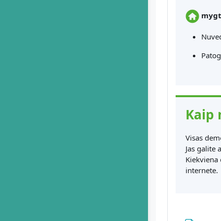
mygt
Nuved
Patog
Kaip 
Visas demo
Jas galite a
Kiekviena 
internete.