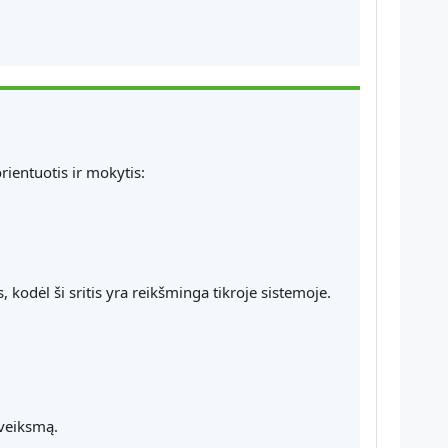
ientuotis ir mokytis:
 kodėl ši sritis yra reikšminga tikroje sistemoje.
į veiksmą.