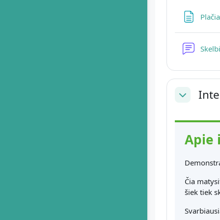
Plači
Skelb
Int
Collapse
Apie 
Demonstrac
Čia matysi
šiek tiek s
Svarbiaus