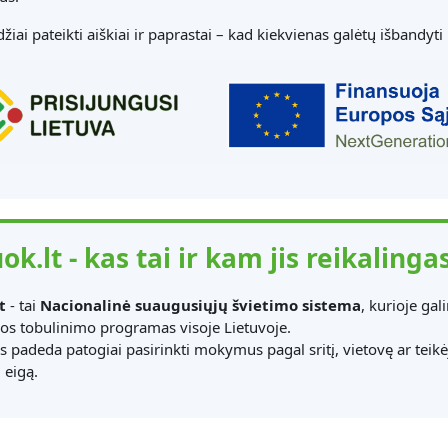
džiai pateikti aiškiai ir paprastai – kad kiekvienas galėtų išbandyti
ok.lt - kas tai ir kam jis reikalinga
t
- tai
Nacionalinė suaugusiųjų švietimo sistema
, kurioje ga
ijos tobulinimo programas visoje Lietuvoje.
as padeda patogiai pasirinkti mokymus pagal sritį, vietovę ar teik
eigą.