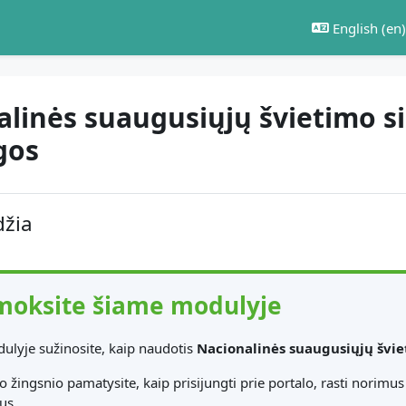
English ‎(en)‎
linės suaugusiųjų švietimo si
gos
 outline
džia
moksite šiame modulyje
ulyje sužinosite, kaip naudotis
Nacionalinės suaugusiųjų švie
o žingsnio pamatysite, kaip prisijungti prie portalo, rasti norimu
us.