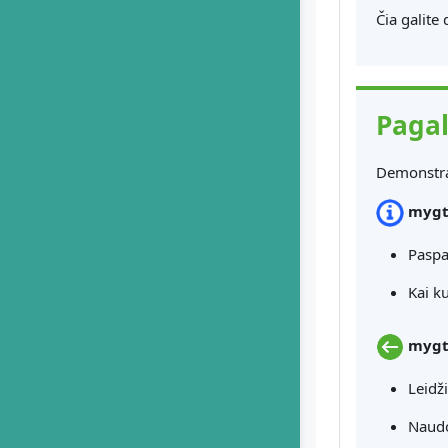
Čia galite 
Pagal
Demonstrac
mygt
Paspa
Kai k
mygt
Leidži
Naudok