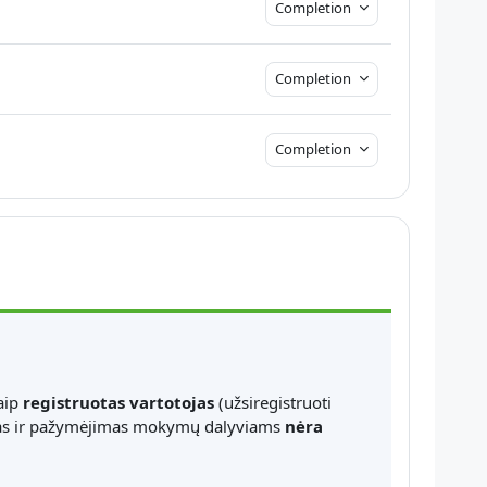
Completion
Completion
Completion
aip
registruotas vartotojas
(užsiregistruoti
estas ir pažymėjimas mokymų dalyviams
nėra