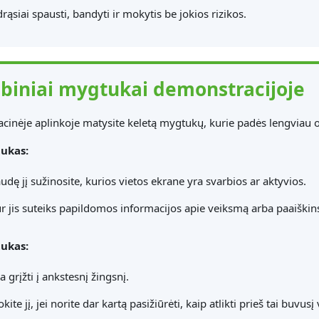
drąsiai spausti, bandyti ir mokytis be jokios rizikos.
biniai mygtukai demonstracijoje
inėje aplinkoje matysite keletą mygtukų, kurie padės lengviau or
ukas:
udę jį sužinosite, kurios vietos ekrane yra svarbios ar aktyvios.
ur jis suteiks papildomos informacijos apie veiksmą arba paaiškins,
ukas:
a grįžti į ankstesnį žingsnį.
ite jį, jei norite dar kartą pasižiūrėti, kaip atlikti prieš tai buvus