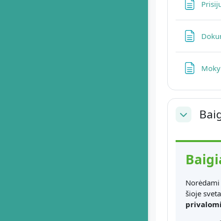
Prisi
Dokum
Mokym
Baig
Collapse
Baigi
Norėdami 
šioje sveta
privalom