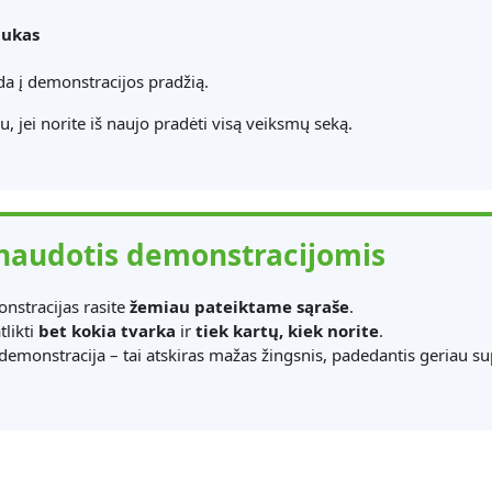
ukas
a į demonstracijos pradžią.
u, jei norite iš naujo pradėti visą veiksmų seką.
naudotis demonstracijomis
nstracijas rasite
žemiau pateiktame sąraše
.
tlikti
bet kokia tvarka
ir
tiek kartų, kiek norite
.
demonstracija – tai atskiras mažas žingsnis, padedantis geriau su