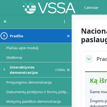
Skip to main content
Calendar
Naciona
Pradžia
0
paslau
Plačiau apie modulį
Section
Skelbimai
Pra
Collapse
Interaktyvios
(100%)
1
demonstracijos
Ką iš
Prisijungimo demonstracija
Dokumentų pridėjimo ir formų pildymo demonstracija
Šiame mod
Žingsnis p
Mokymų paieškos demonstracija
dokument