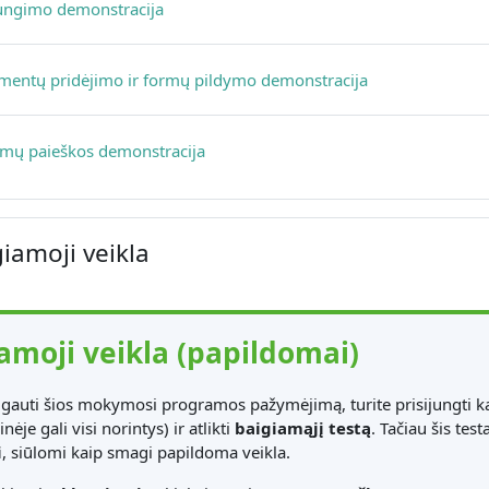
Page
jungimo demonstracija
Page
entų pridėjimo ir formų pildymo demonstracija
Page
ų paieškos demonstracija
iamoji veikla
amoji veikla (papildomai)
gauti šios mokymosi programos pažymėjimą, turite prisijungti k
inėje gali visi norintys) ir atlikti
baigiamąjį testą
. Tačiau šis t
i
, siūlomi kaip smagi papildoma veikla.