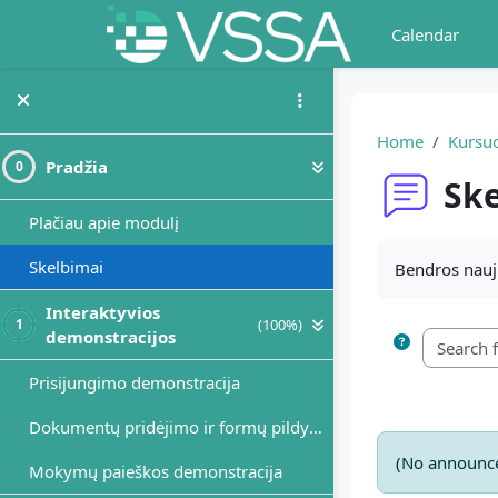
Skip to main content
Calendar
Home
Kursuo
Pradžia
0
Ske
Plačiau apie modulį
Completion r
Skelbimai
Bendros nauji
Interaktyvios
(100%)
1
demonstracijos
Prisijungimo demonstracija
Dokumentų pridėjimo ir formų pildymo demonstracija
(No announce
Mokymų paieškos demonstracija