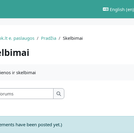
English ‎(en)‎
k.lt e. paslaugos
Pradžia
Skelbimai
lbimai
equirements
enos ir skelbimai
Search forums
Search forums
ments have been posted yet.)