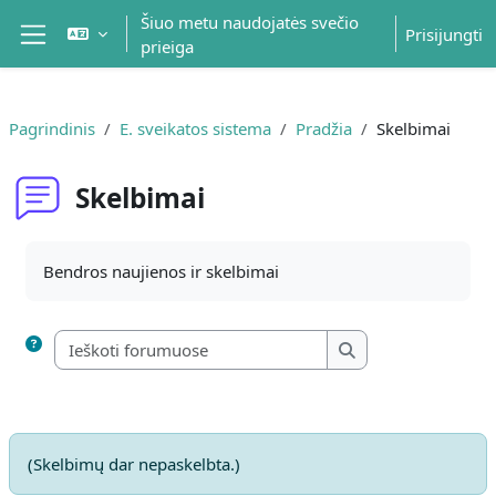
Pereiti į pagrindinį turinį
Šiuo metu naudojatės svečio
Prisijungti
prieiga
Šoninis skydelis
Pagrindinis
E. sveikatos sistema
Pradžia
Skelbimai
Skelbimai
Užbaigimo reikalavimai
Bendros naujienos ir skelbimai
Ieškoti forumuose
Ieškoti forumuose
(Skelbimų dar nepaskelbta.)