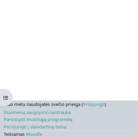
Atverti kurso rodyklę
Šiuo metu naudojatės svečio prieiga (
Prisijungti
)
Duomenų saugojimo santrauka
Parsisiųsti mobiliąją programėlę
Persijungti į standartinę temą
Teikiamas
Moodle