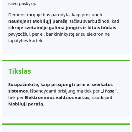
savo paskyrą.
Demonstracijoje bus parodyta, kaip prisijungti
naudojant Mobilųjį parašą
, tačiau svarbu žinoti, kad
tikroje svetainėje galima jungtis ir kitais būdais
–
pavyzdžiui, per el. bankininkystę ar su elektronine
tapatybės kortele.
Tikslas
Susipažinkite, kaip prisijungti prie e. sveikatos
sistemos
, išbandydami prisijungimą tiek per
„iPasą“
,
tiek per
Elektroninius valdžios vartus
, naudojant
Mobilųjį parašą
.